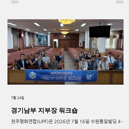
원장의 사회로 진행됐다. 대산스님은 ‘나의 건강 다지기’ 강의
를 통해 소식의 방법과 효과를 설명하며 스스로 건강을 관리
하는 생활습관의 중요성을 강조했다. 이어 오효천 세계평화
통일연구소장은 종교 간 화합과 인류 평화를 주제로 강연하며
서로 다른 종교가 공동의 가치를 바탕으로 세계평화와 한반도
통일에 기여해야 한다고 전했다. 박수현 풍류도원 원장은 우
리 민족의 전통사상인 풍류도와 자연치유의 의미를 설명하고
입선 자세를 직접 시연했다. 최병환 대전대학교 명예교수는
‘모든 종교는 하나다’를 주제로 종교마다 진리를 표현하는 방
식은 다르지만 궁극적으로 지향하는 목적은 같다고 강조했
다. 또한 종교 간 갈등을 넘어 화합과 협력으로 나아가야 한다
며 문선명 총재의 유엔 종교연합 제안과 종
7월 24일
경기남부 지부장 워크숍
천주평화연합(UPF)은 2026년 7월 16일 수원통일빌딩 4층
세미나실에서 경기남부 시군구지부장 간담회를 개최했다. 이