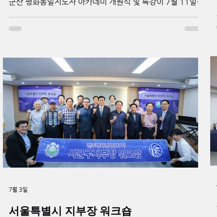
군산 평화통일지도자 아카데미 개원식 및 특강이 7월 11일
오전 10시 UPF 군산회관에서 개최되었다. 이번 행사는 양경
례 여성회장의 사회로 진행되며, 군산 참사랑합창단의 축가
를 시작으로 개회선언, 국민의례, 내빈소개, 경과보고 및 개원
사, 축사 순으로 이어졌다. 이어 김석진 중앙회장은 특강을 통
해 변화하는 국제정세 속에서 한반도 평화와 신통일한국 실현
의 중요성을 전했다. 특강에서는 최근 국제 갈등과 에너지·물
류 위기 속에서 평화운동의 필요성을 짚고, 한반도 평화통일
과 세계평화를 향한 지속적인 실천의 의미를 강조했다. 또한
평화대사들이 지역사회 지도자로서 평화와 통일의 가치를 확
산해야 한다는 메시지를 전하며, 군산 지역에서 평화통일운
동의 기반을 넓혀가는 뜻깊은 시간이 됐다. ▲김석진 회장_
천주평화연합(UPF) 제공 ▲기념 촬영_ 천주평화연합(UPF)
제공
7월 3일
서울특별시 지부장 워크숍