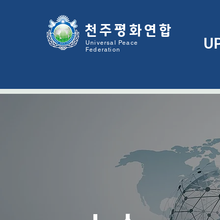
천주평화연
합
U
Universal Peace
Federation