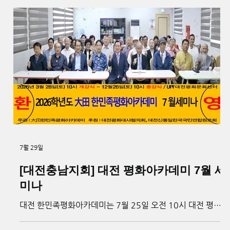
을 일군 주역인 어르신들께 감사와 존경을 전한다”고 말했다.
신응식 지곡노인대학장은 “세대와 문화를 넘어 따뜻한 사랑
을 나눈 의미 있는 자리였다”며 봉사단에 감사의 뜻을 전했다.
봉사단은 앞으로도 참사랑을 바탕으로 아름답고 평화로운 서
산을 만드는 데 앞장설 계획이다. ▲기념 촬영_ 천주평화연합
(UPF) 제공
7월 29일
[대전충남지회] 대전 평화아카데미 7월 세
미나
대전 한민족평화아카데미는 7월 25일 오전 10시 대전 평화
문화센터 강당에서 40여 명이 참석한 가운데 7월 세미나를
개최했다. ‘종교화합의 달’을 주제로 열린 이날 행사는 류지혁