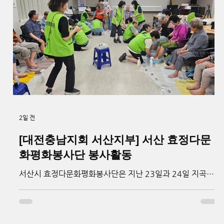
2일 전
[대전충남지회 서산지부] 서산 효정다문
화평화봉사단 봉사활동
서산시 효정다문화평화봉사단은 지난 23일과 24일 지곡노
인대학을 찾아 어르신들을 위한 재능기부와 봉사활동을 펼쳤
다. 봉사단은 치매 예방 체조와 노래·춤 공연, 웃음치료를 진
행하고 손발톱 손질과 발마사지 등 세심한 돌봄을 제공해 큰
호응을 얻었다. 배명선 공동운영위원장은 “오늘날 대한민국