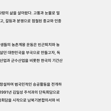
랑의 삶을 살아왔다. 고통과 눈물로 얼
고, 갈등과 분쟁으로 점철된 종교와 인종
년학생들의 농촌계몽 운동은 빈곤퇴치와 농
못살던 대한민국을 부국으로 만들고자, 독
 산업과 군수산업을 비롯한 한국의 기간산
 창설하여 범국민적인 승공활동을 전개하
 1991년 김일성 주석과의 단독회담으로
고위급회담을 시작으로 남북기본합의서와 비