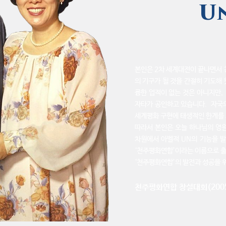
Unde
본인은 2차 세계대전이 끝나면서 
의 기구가 될 것을 간절히 기도해
륭한 업적이 없는 것은 아니지만
자타가 공인하고 있습니다.
자국
세계평화 구현에 태생적인 한계를 
따라서 본인은 오늘 하나님의 영
차원에서
아벨적 UN의 기능을 
‘천주평화연합’이라는 이름으로 
‘천주평화연합’의 발전과 성공을 
천주평화연합 창설대회(2005