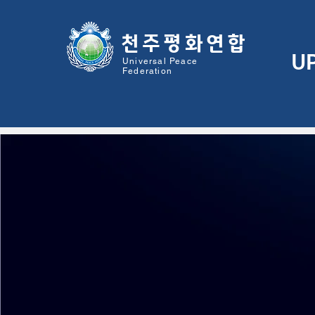
천주평화연
합
U
Universal Peace
Federation