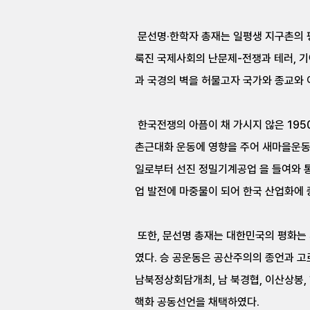
문선명·한학자 총재는 일평생 지구촌의 평
룩진 국제사회의 난문제-전쟁과 테러, 기
과 국경의 벽을 허물고자 국가와 종교와 
한국전쟁의 아픔이 채 가시지 않은 195
촌근대화 운동에 영향을 주어 새마을운동의
일로부터 선진 정밀기계공업 을 들여와 
업 발전에 마중물이 되어 한국 산업화에
또한, 문선명 총재는 대한민국의 평화는
였다. 승 공운동은 공산주의의 종언과 고
남북정상회담개최, 남 북경협, 이산상봉,
핵화 공동선언을 채택하였다.