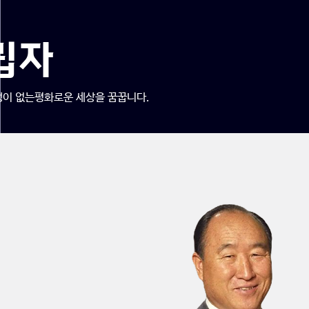
립자
쟁이 없는평화로운 세상을 꿈꿉니다.