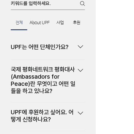
전체
About UPF
사업
후원
UPF는 어떤 단체인가요?
세계평화연합(天宙平和聯合,
Universal Peace Federation)은, 지
국제 평화네트워크 평화대사
구촌 분쟁을 종식하고 평화세계 실현이
(Ambassadors for
라는 목표 아래 2005년 9월 12일 미국
Peace)란 무엇이고 어떤 일
뉴욕 링컨센터에서 문선명 한학자 총재
들을 하고 있나요?
양위분의 창설선언으로 출발했습니다.
평화대사(Ambassadors for
전 세계 194개국 세계평화연합 지부는
Peace): 평화대사란 위하는 삶의 모범
매년 세계공동의 활동 방향과 사업을 결
UPF에 후원하고 싶어요. 어
을 보여준 사람으로서 보편적 도덕 가치,
정하기 위해월드서밋(World Summit)
떻게 신청하나요?
건전한 가정생활, 종단간의 협력, 국제조
과 국제지도자회의(ILC:
홈페이지와 전화로 후원 신청이 가능합
화, 유엔갱신, 언론의 책임, 그리고 평화
International Leadership