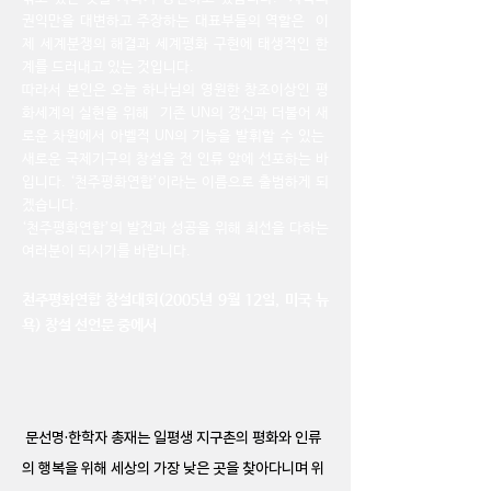
권익만을 대변하고 주장하는 대표부들의 역할은
이
제 세계분쟁의 해결과 세계평화 구현에 태생적인 한
계를 드러내고 있는 것입니다.
따라서 본인은 오늘 하나님의 영원한 창조이상인 평
화세계의 실현을 위해
기존 UN의 갱신과 더불어 새
로운 차원에서
아벨적 UN의 기능을 발휘할 수 있는
새로운 국제기구의 창설을 전 인류 앞에 선포하는 바
입니다. ‘천주평화연합’이라는 이름으로 출범하게 되
겠습니다.
‘천주평화연합’의 발전과 성공을 위해 최선을 다하는
여러분이 되시기를 바랍니다.
천주평화연합 창설대회(2005년 9
월 12일, 미국 뉴
욕) 창설 선언문 중에서
문선명·한학자 총재는 일평생 지구촌의 평화와 인류
의 행복을 위해 세상의 가장 낮은 곳을 찾아다니며 위