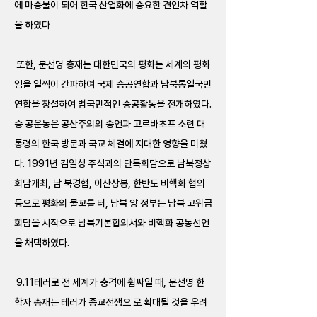
에 마중물이 되어 한국 산업화에 중요한 견인차 역할
을 하였다
또한, 문선명 총재는 대한민국의 평화는 세계의 평화
임을 일찍이 간파하여 국제 승공연합과 남북통일국민
연합을 창설하여 범국민적인 승공활동을 전개하였다.
승 공운동은 공산주의의 종언과 고르바초프 소련 대
통령의 한국 방문과 국교 체결에 지대한 영향을 미쳤
다. 1991년 김일성 주석과의 단독회담으로 남북정상
회담개최, 남 북경협, 이산상봉, 한반도 비핵화 협의
등으로 평화의 물꼬를 터, 남북 양 정부는 남북 고위급
회담을 시작으로 남북기본합의서와 비핵화 공동선언
을 채택하였다.
9.11테러로 전 세계가 충격에 휩싸일 때, 문선명 한
학자 총재는 테러가 종교전쟁으 로 확대될 것을 우려