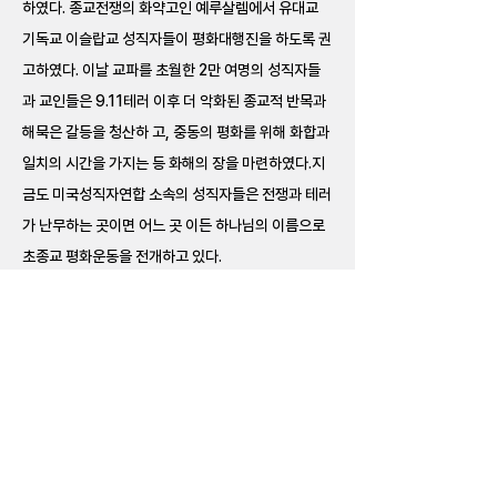
하였다. 종교전쟁의 화약고인 예루살렘에서 유대교
기독교 이슬랍교 성직자들이 평화대행진을 하도록 권
고하였다. 이날 교파를 초월한 2만 여명의 성직자들
과 교인들은 9.11테러 이후 더 악화된 종교적 반목과
해묵은 갈등을 청산하 고, 중동의 평화를 위해 화합과
일치의 시간을 가지는 등 화해의 장을 마련하였다.지
금도 미국성직자연합 소속의 성직자들은 전쟁과 테러
가 난무하는 곳이면 어느 곳 이든 하나님의 이름으로
초종교 평화운동을 전개하고 있다.
평화를 사랑하는 문선명•한학자 총재의 염원과 바람
은 지금도 변함이 없다. 고통과 갈등과 반목이 없는 평
화세계를 만들어 모든 인류가 한 가족이 되어 행복하
게 잘 사는 것이다. 그리고, 이 뜻과 이념은 천주평화
연합(UPF)으로 이어져 내려오고 있다. 매년 전 현직
정상과 종단장, 그리고 각계각층의 전문가들이 세계