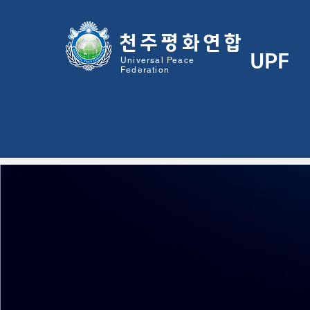
천주평화연
합
UPF
Universal Peace
Federation