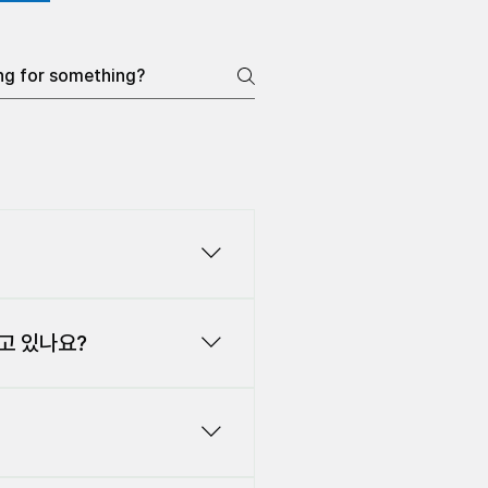
실현이라는 목표 아래 2005년 9월
국 세계평화연합 지부는 매년 세계
하고 있나요?
Leadership Conference)
종교인연합(IAPD)’은 공생(共
 가치, 건전한 가정생활, 종단간의
e) 운동을 전개하고 있습니다. 평화
종, 국가, 종교간의 장벽을 넘어 평
OC)로부터 최상위 지위인 ‘포괄적
프리카 질병, 기아문제, 정치• 종
국의 5만여 평화대사들은 한국사회