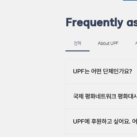
Frequently a
전체
About UPF
UPF는 어떤 단체인가요?
세계평화연합(天宙平和聯合, Unive
12일 미국 뉴욕 링컨센터에서 문
국제 평화네트워크 평화대사(A
공동의 활동 방향과 사업을 결정하기 위해
를 개최하고 있습니다. 또한, 한학
평화대사(Ambassadors fo
生)• 공영(共榮)• 공의(共義)의
협력, 국제조화, 유엔갱신, 언론의
UPF에 후원하고 싶어요. 
연합은 창설이래 꾸준히 진행해온 
화대사는 만세의 소원인 통일의 평
협의지위 (General Consult
교 갈등 해소 대책, 국제난민구호