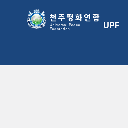
천주평화연
합
UPF
Universal Peace
Federation