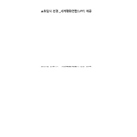
▲취임식 전경._세계평화연합(UPF) 제공
▲케이크 커팅식._세계평화연합(UPF) 제공
▲단체사진._세계평화연합(UPF) 제공