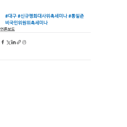
#대구
#신규평화대사위촉세미나
#통일준
비국민위원위촉세미나
언론보도
댓글
댓글을 입력하세요.