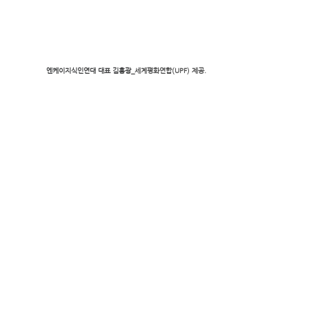
엔케이지식인연대 대표 김홍광
_세계평화연합(UPF) 제공.
기념 촬영
_세계평화연합(UPF) 제공.
소식