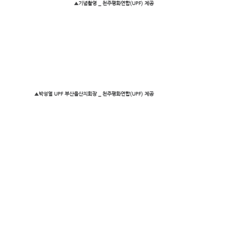
▲기념촬영 _ 천주평화연합(UPF) 제공
▲박성열 UPF 부산울산지회장 _ 천주평화연합(UPF) 제공
▲
이재운 거창군의회 의장
 _ 천주평화연합(UPF) 제공
소식