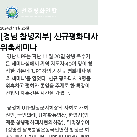
천주평화연
합
Universal Peace Federation
2024년 11월 26일
[경남 창녕지부] 신규평화대사
위촉세미나
 경남 UPF는 지난 11월 20일 창녕 옥수가
든 세미나실에서 지역 지도자 40여 명이 참
석한 가운데 
‘UPF 창녕군 신규 평화대사 위
촉 세미나’
를 열었다. 신규 평화대사 9명을 
위촉하고 평화와 통일을 주제로 한 특강이 
진행되며 뜻깊은 시간을 가졌다.
 공성희 UPF창녕군지회장의 사회로 개회
선언, 국민의례, UPF활동영상, 환영사(임
재문 창녕평화대사협의회장), 위촉장수여
(김영전 남북통일운동국민연합 창녕군 회