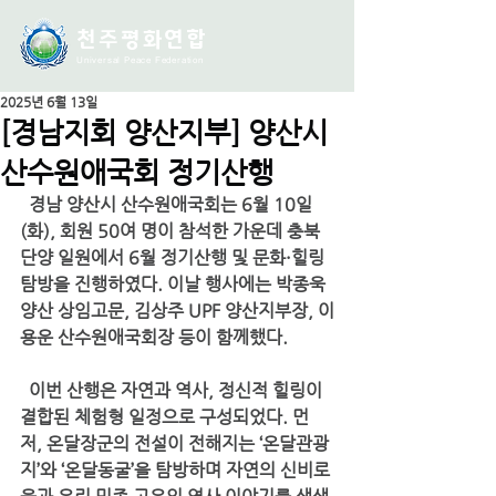
천주평화연
합
Universal Peace Federation
2025년 6월 13일
[경남지회 양산지부] 양산시
산수원애국회 정기산행
  경남 양산시 산수원애국회
는 
6월 10일
(화)
, 회원 50여 명이 참석한 가운데 
충북 
단양 일원에서 6월 정기산행 및 문화·힐링 
탐방
을 진행하였다. 이날 행사에는 
박종욱 
양산 상임고문
, 
김상주 UPF 양산지부장
, 
이
용운 산수원애국회장
 등이 함께했다.
  이번 산행은 
자연과 역사, 정신적 힐링이 
결합된 체험형 일정
으로 구성되었다. 먼
저, 온달장군의 전설이 전해지는 
‘온달관광
지’와 ‘온달동굴’
을 탐방하며 자연의 신비로