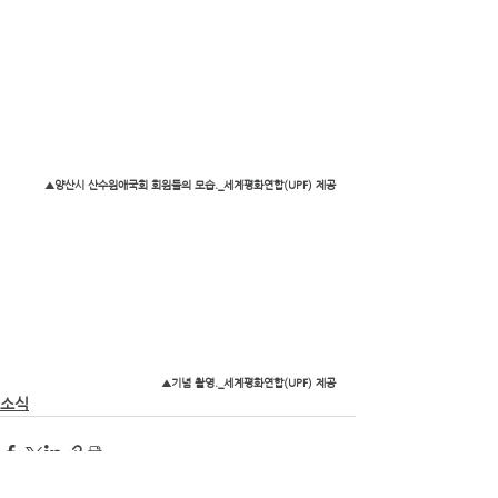
▲양산시 산수원애국회 회원들의 모습._세계평화연합(UPF) 제공
▲기념 촬영._세계평화연합(UPF) 제공
소식