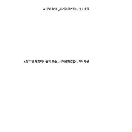
▲기념 촬영._세계평화연합(UPF) 제공
▲참석한 평화대사들의 모습._세계평화연합(UPF) 제공
소식
댓글